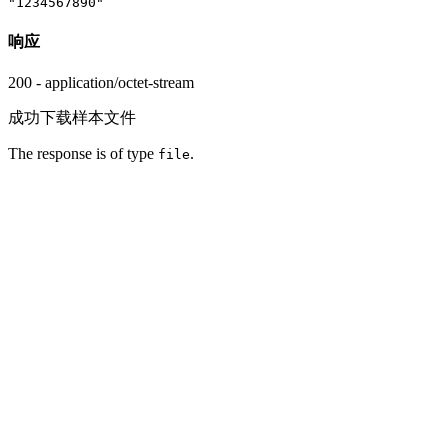
"1234567890"
响应
200 - application/octet-stream
成功下载样本文件
The response is of type
.
file