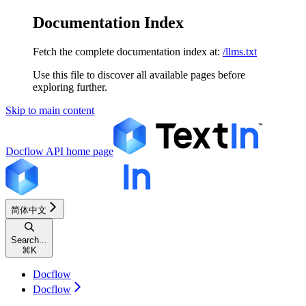
Documentation Index
Fetch the complete documentation index at:
/llms.txt
Use this file to discover all available pages before
exploring further.
Skip to main content
Docflow API
home page
简体中文
Search...
⌘
K
Docflow
Docflow