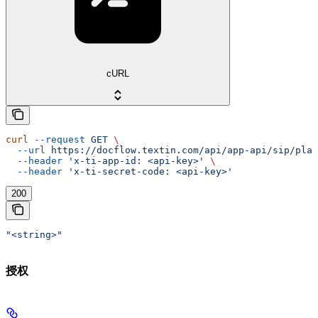
cURL
curl
 --request
 GET
 \
  --url
 https://docflow.textin.com/api/app-api/sip/plat
  --header
 'x-ti-app-id: <api-key>'
 \
  --header
 'x-ti-secret-code: <api-key>'
200
"<string>"
授权