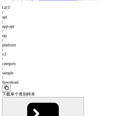
GET
/
api
/
app-api
/
sip
/
platform
/
v2
/
category
/
sample
/
download
下载单个类别样本