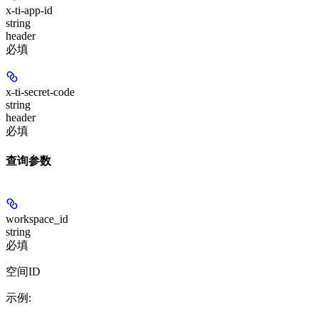
x-ti-app-id
string
header
必填
x-ti-secret-code
string
header
必填
查询参数
workspace_id
string
必填
空间ID
示例
: