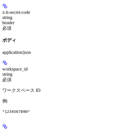
x-ti-secret-code
string
header
必須
ボディ
application/json
workspace_id
string
必須
ワークスペース ID
例
:
"1234567890"