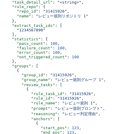
    "task_detail_url"
: 
"<string>"
,
    "rule_repo"
: {
      "repo_id"
: 
"31415926"
,
      "name"
: 
"レビュー規則リポジトリ 1"
    },
    "extract_task_ids"
: [
      "1234567890"
    ],
    "statistics"
: {
      "pass_count"
: 
100
,
      "failure_count"
: 
100
,
      "error_count"
: 
100
,
      "not_triggered_count"
: 
100
    },
    "groups"
: [
      {
        "group_id"
: 
"31415926"
,
        "group_name"
: 
"レビュー規則グループ 1"
,
        "review_tasks"
: [
          {
            "rule_task_id"
: 
"31415926"
,
            "rule_id"
: 
"31415926"
,
            "rule_name"
: 
"レビュー規則 1"
,
            "prompt"
: 
"レビュー規則プロンプト"
,
            "reasoning"
: 
"レビュー判定理由"
,
            "anchors"
: [
              {
                "start_pos"
: 
123
,
                "end_pos"
: 
123
,