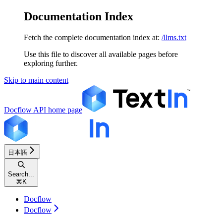
Documentation Index
Fetch the complete documentation index at:
/llms.txt
Use this file to discover all available pages before
exploring further.
Skip to main content
Docflow API
home page
日本語
Search...
⌘
K
Docflow
Docflow