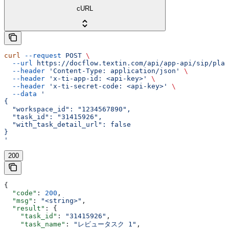
cURL
curl
 --request
 POST
 \
  --url
 https://docflow.textin.com/api/app-api/sip/plat
  --header
 'Content-Type: application/json'
 \
  --header
 'x-ti-app-id: <api-key>'
 \
  --header
 'x-ti-secret-code: <api-key>'
 \
  --data
 '
{
  "workspace_id": "1234567890",
  "task_id": "31415926",
  "with_task_detail_url": false
}
'
200
{
  "code"
: 
200
,
  "msg"
: 
"<string>"
,
  "result"
: {
    "task_id"
: 
"31415926"
,
    "task_name"
: 
"レビュータスク 1"
,