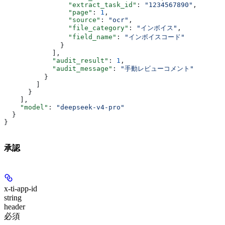
                "extract_task_id"
: 
"1234567890"
,
                "page"
: 
1
,
                "source"
: 
"ocr"
,
                "file_category"
: 
"インボイス"
,
                "field_name"
: 
"インボイスコード"
              }
            ],
            "audit_result"
: 
1
,
            "audit_message"
: 
"手動レビューコメント"
          }
        ]
      }
    ],
    "model"
: 
"deepseek-v4-pro"
  }
}
承認
x-ti-app-id
string
header
必須