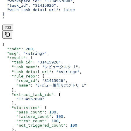
  "workspace_id": "1234567890",
  "task_id": "31415926",
  "with_task_detail_url": false
}
'
200
{
  "code"
: 
200
,
  "msg"
: 
"<string>"
,
  "result"
: {
    "task_id"
: 
"31415926"
,
    "task_name"
: 
"レビュータスク 1"
,
    "task_detail_url"
: 
"<string>"
,
    "rule_repo"
: {
      "repo_id"
: 
"31415926"
,
      "name"
: 
"レビュー規則リポジトリ 1"
    },
    "extract_task_ids"
: [
      "1234567890"
    ],
    "statistics"
: {
      "pass_count"
: 
100
,
      "failure_count"
: 
100
,
      "error_count"
: 
100
,
      "not_triggered_count"
: 
100
    },