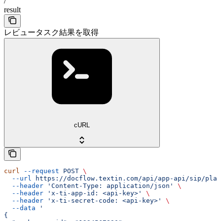
/
result
レビュータスク結果を取得
cURL
curl
 --request
 POST
 \
  --url
 https://docflow.textin.com/api/app-api/sip/plat
  --header
 'Content-Type: application/json'
 \
  --header
 'x-ti-app-id: <api-key>'
 \
  --header
 'x-ti-secret-code: <api-key>'
 \
  --data
 '
{