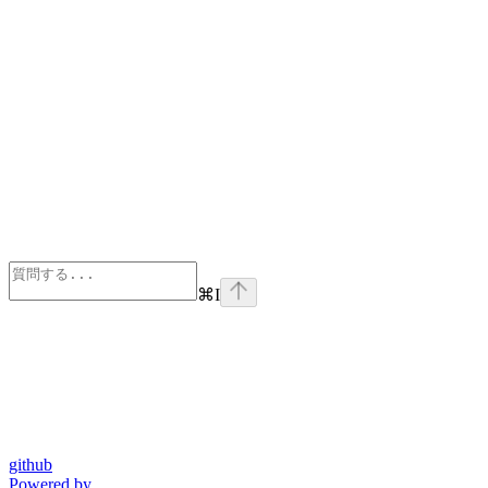
⌘
I
github
Powered by