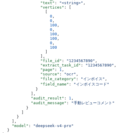
                "text"
: 
"<string>"
,
                "vertices"
: [
                  [
                    0
,
                    0
,
                    100
,
                    0
,
                    100
,
                    100
,
                    0
,
                    100
                  ]
                ],
                "file_id"
: 
"1234567890"
,
                "extract_task_id"
: 
"1234567890"
,
                "page"
: 
1
,
                "source"
: 
"ocr"
,
                "file_category"
: 
"インボイス"
,
                "field_name"
: 
"インボイスコード"
              }
            ],
            "audit_result"
: 
1
,
            "audit_message"
: 
"手動レビューコメント"
          }
        ]
      }
    ],
    "model"
: 
"deepseek-v4-pro"
  }