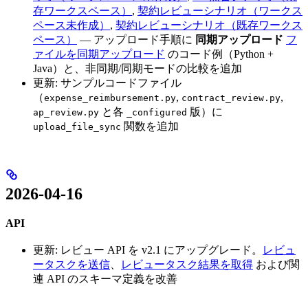
存ワークスペース）
,
契約レビューシナリオ（ワークス
ペース未作成）
,
契約レビューシナリオ（既存ワークス
ペース）
— アップロード手順に
同期アップロード
フ
ァイルを同期アップロード
のコード例（Python +
Java）と、非同期/同期モードの比較を追加
更新: サンプルコードファイル
（
,
,
expense_reimbursement.py
contract_review.py
と各
版）に
ap_review.py
_configured
関数を追加
upload_file_sync
2026-04-16
API
更新: レビュー API を v2.1 にアップグレード。
レビュ
ータスクを送信
、
レビュータスク結果を取得
および関
連 API のスキーマ定義を改善