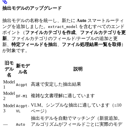
抽出モデルのアップグレード
抽出モデルの名称を統一し、新たに
Auto
スマートルーティ
ングを追加しました。
を含むすべてのエンド
extract_model
ポイント（
ファイルカテゴリを作成
、
ファイルカテゴリを更
新
、ファイルカテゴリのフィールド/テーブルの追加と更
新、
特定フィールドを抽出
、
ファイル処理結果一覧を取得
）
が対象です。
旧モ
新モデ
デル
説明
ル名
名
Model
高速で安定した抽出結果
Acgpt
1
Model
複雑な文書理解に適しています
DF-M1
2
VLM。シンプルな抽出に適しています（≤10
Model
Acgpt-
3
ページ）
VL
抽出モデルを自動でマッチング（新規追加。
—
アルゴリズムがフィールドごとに実際のモデ
Auto