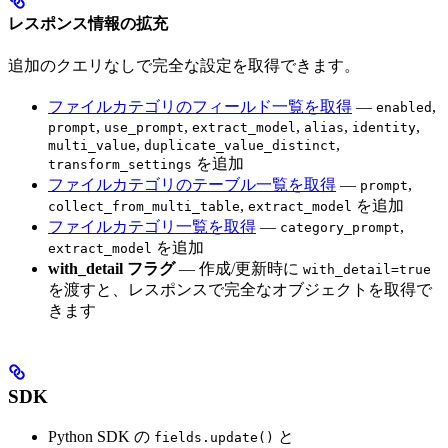
レスポンス情報の拡充
追加のクエリなしで完全な設定を取得できます。
ファイルカテゴリのフィールド一覧を取得
—
,
enabled
,
,
,
,
,
prompt
use_prompt
extract_model
alias
identity
,
,
multi_value
duplicate_value_distinct
を追加
transform_settings
ファイルカテゴリのテーブル一覧を取得
—
,
prompt
,
を追加
collect_from_multi_table
extract_model
ファイルカテゴリ一覧を取得
—
,
category_prompt
を追加
extract_model
with_detail フラグ
— 作成/更新時に
with_detail=true
を渡すと、レスポンスで完全なオブジェクトを取得で
きます
SDK
Python SDK の
と
fields.update()