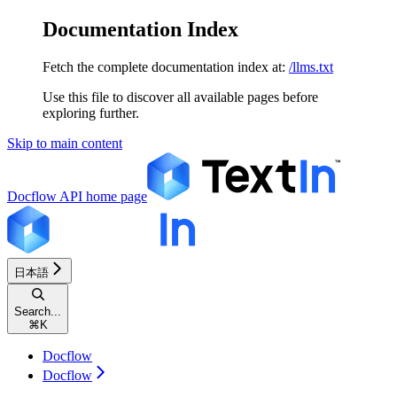
Documentation Index
Fetch the complete documentation index at:
/llms.txt
Use this file to discover all available pages before
exploring further.
Skip to main content
Docflow API
home page
日本語
Search...
⌘
K
Docflow
Docflow