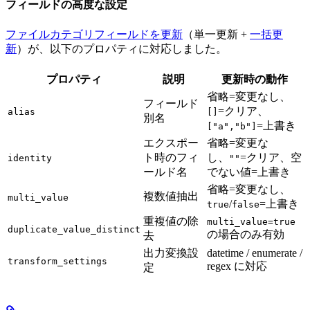
フィールドの高度な設定
ファイルカテゴリフィールドを更新
（単一更新 +
一括更
新
）が、以下のプロパティに対応しました。
プロパティ
説明
更新時の動作
省略=変更なし、
フィールド
=クリア、
alias
[]
別名
=上書き
["a","b"]
エクスポー
省略=変更な
ト時のフィ
し、
=クリア、空
identity
""
ールド名
でない値=上書き
省略=変更なし、
複数値抽出
multi_value
/
=上書き
true
false
重複値の除
multi_value=true
duplicate_value_distinct
の場合のみ有効
去
出力変換設
datetime / enumerate /
transform_settings
regex に対応
定