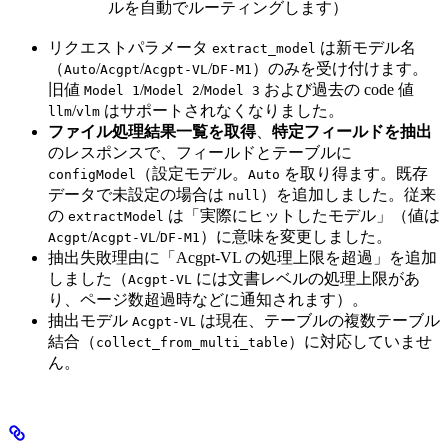
ルを自動でルーティングします）
リクエストパラメータ
は新モデル名
extract_model
（
/
/
/
）のみを受け付けます。
Auto
Acgpt
Acgpt-VL
DF-M1
旧値
/
/
および過去の code 値
Model 1
Model 2
Model 3
/
はサポートされなくなりました。
llm
vlm
ファイル処理結果一覧を取得
、
特定フィールドを抽出
のレスポンスで、フィールドとテーブルに
（設定モデル。
を取り得ます。既存
configModel
Auto
データで未設定の場合は
）を追加しました。従来
null
の
は「実際にヒットしたモデル」（値は
extractModel
/
/
）に意味を変更しました。
Acgpt
Acgpt-VL
DF-M1
抽出失敗理由に「Acgpt-VL の処理上限を超過」を追加
しました（
には文書レベルの処理上限があ
Acgpt-VL
り、ページ数超過時などに通知されます）。
抽出モデル
は現在、テーブルの複数テーブル
Acgpt-VL
結合（
）に対応していませ
collect_from_multi_table
ん。