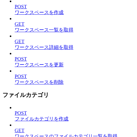
POST
ワークスペースを作成
GET
ワークスペース一覧を取得
GET
ワークスペース詳細を取得
POST
ワークスペースを更新
POST
ワークスペースを削除
ファイルカテゴリ
POST
ファイルカテゴリを作成
GET
ワークスペースのファイルカテゴリ一覧を取得