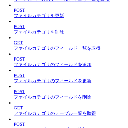
POST
ファイルカテゴリを更新
POST
ファイルカテゴリを削除
GET
ファイルカテゴリのフィールド一覧を取得
POST
ファイルカテゴリのフィールドを追加
POST
ファイルカテゴリのフィールドを更新
POST
ファイルカテゴリのフィールドを削除
GET
ファイルカテゴリのテーブル一覧を取得
POST