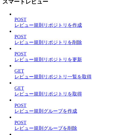
スマートレビュー
POST
レビュー規則リポジトリを作成
POST
レビュー規則リポジトリを削除
POST
レビュー規則リポジトリを更新
GET
レビュー規則リポジトリ一覧を取得
GET
レビュー規則リポジトリを取得
POST
レビュー規則グループを作成
POST
レビュー規則グループを削除