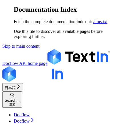
Documentation Index
Fetch the complete documentation index at:
/llms.txt
Use this file to discover all available pages before
exploring further.
Skip to main content
Docflow API
home page
日本語
Search...
⌘
K
Docflow
Docflow