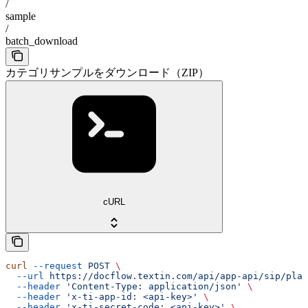
/
sample
/
batch_download
カテゴリサンプルをダウンロード（ZIP）
cURL
curl
 --request
 POST
 \
  --url
 https://docflow.textin.com/api/app-api/sip/plat
  --header
 'Content-Type: application/json'
 \
  --header
 'x-ti-app-id: <api-key>'
 \
  --header
 'x-ti-secret-code: <api-key>'
 \