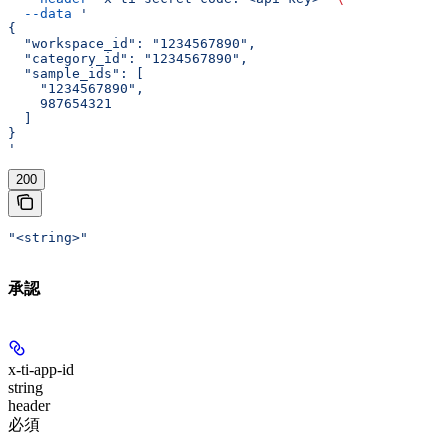
  --data
 '
{
  "workspace_id": "1234567890",
  "category_id": "1234567890",
  "sample_ids": [
    "1234567890",
    987654321
  ]
}
'
200
"<string>"
承認
x-ti-app-id
string
header
必須