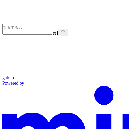
⌘
I
github
Powered by