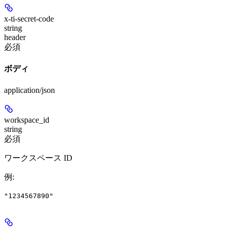
x-ti-secret-code
string
header
必須
ボディ
application/json
workspace_id
string
必須
ワークスペース ID
例
:
"1234567890"