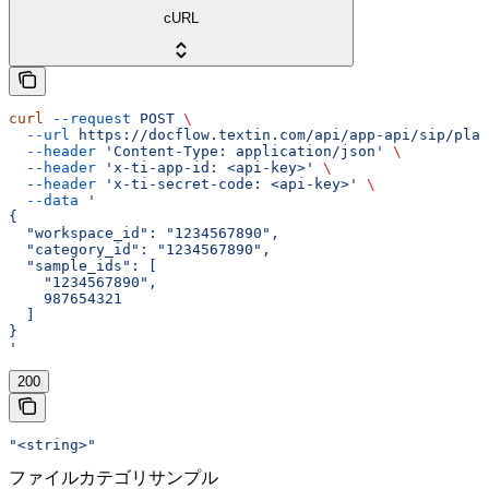
cURL
curl
 --request
 POST
 \
  --url
 https://docflow.textin.com/api/app-api/sip/plat
  --header
 'Content-Type: application/json'
 \
  --header
 'x-ti-app-id: <api-key>'
 \
  --header
 'x-ti-secret-code: <api-key>'
 \
  --data
 '
{
  "workspace_id": "1234567890",
  "category_id": "1234567890",
  "sample_ids": [
    "1234567890",
    987654321
  ]
}
'
200
"<string>"
ファイルカテゴリサンプル