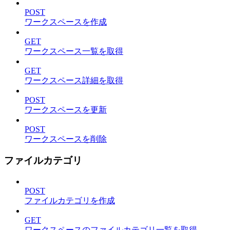
POST
ワークスペースを作成
GET
ワークスペース一覧を取得
GET
ワークスペース詳細を取得
POST
ワークスペースを更新
POST
ワークスペースを削除
ファイルカテゴリ
POST
ファイルカテゴリを作成
GET
ワークスペースのファイルカテゴリ一覧を取得