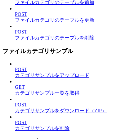
ファイルカテゴリのテーブルを追加
POST
ファイルカテゴリのテーブルを更新
POST
ファイルカテゴリのテーブルを削除
ファイルカテゴリサンプル
POST
カテゴリサンプルをアップロード
GET
カテゴリサンプル一覧を取得
POST
カテゴリサンプルをダウンロード（ZIP）
POST
カテゴリサンプルを削除