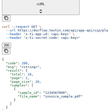
cURL
curl
 --request
 GET
 \
  --url
 https://docflow.textin.com/api/app-api/sip/plat
  --header
 'x-ti-app-id: <api-key>'
 \
  --header
 'x-ti-secret-code: <api-key>'
200
{
  "code"
: 
200
,
  "msg"
: 
"<string>"
,
  "result"
: {
    "total"
: 
10
,
    "page"
: 
1
,
    "page_size"
: 
20
,
    "samples"
: [
      {
        "sample_id"
: 
"1234567890"
,
        "file_name"
: 
"invoice_sample.pdf"
      }
    ]
  }