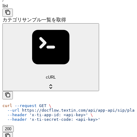
/
list
カテゴリサンプル一覧を取得
cURL
curl
 --request
 GET
 \
  --url
 https://docflow.textin.com/api/app-api/sip/plat
  --header
 'x-ti-app-id: <api-key>'
 \
  --header
 'x-ti-secret-code: <api-key>'
200