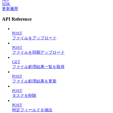
SDK
更新履歴
API Reference
POST
ファイルをアップロード
POST
ファイルを同期アップロード
GET
ファイル処理結果一覧を取得
POST
ファイル処理結果を更新
POST
タスクを削除
POST
特定フィールドを抽出