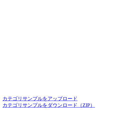
カテゴリサンプルをアップロード
カテゴリサンプルをダウンロード（ZIP）