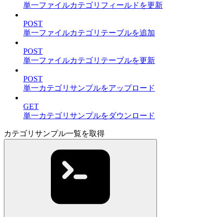
単一ファイルカテゴリフィールドを更新
POST
単一ファイルカテゴリテーブルを追加
POST
単一ファイルカテゴリテーブルを更新
POST
単一カテゴリサンプルをアップロード
GET
単一カテゴリサンプルをダウンロード
カテゴリサンプル一覧を取得