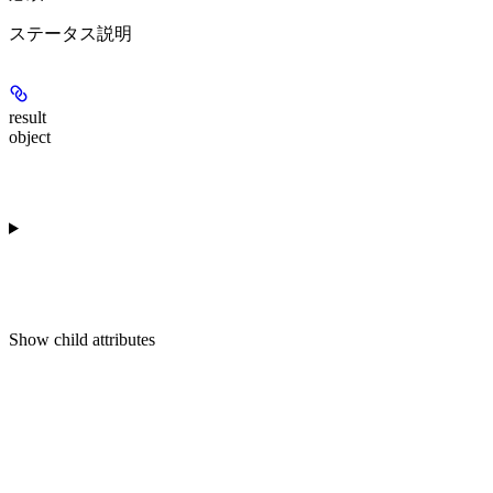
ステータス説明
result
object
Show
child attributes