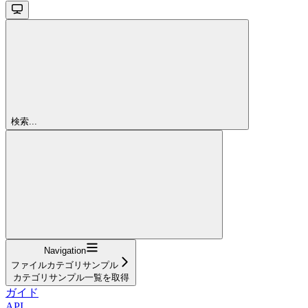
検索...
Navigation
ファイルカテゴリサンプル
カテゴリサンプル一覧を取得
ガイド
API