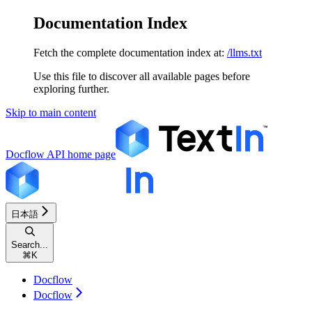
Documentation Index
Fetch the complete documentation index at:
/llms.txt
Use this file to discover all available pages before
exploring further.
Skip to main content
Docflow API
home page
日本語
Search...
⌘
K
Docflow
Docflow