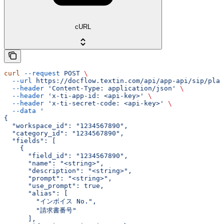
cURL
curl
 --request
 POST
 \
  --url
 https://docflow.textin.com/api/app-api/sip/plat
  --header
 'Content-Type: application/json'
 \
  --header
 'x-ti-app-id: <api-key>'
 \
  --header
 'x-ti-secret-code: <api-key>'
 \
  --data
 '
{
  "workspace_id": "1234567890",
  "category_id": "1234567890",
  "fields": [
    {
      "field_id": "1234567890",
      "name": "<string>",
      "description": "<string>",
      "prompt": "<string>",
      "use_prompt": true,
      "alias": [
        "インボイス No.",
        "請求書番号"
      ],