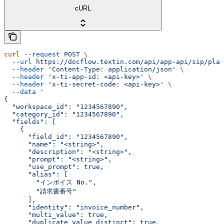
cURL
curl
 --request
 POST
 \
  --url
 https://docflow.textin.com/api/app-api/sip/plat
  --header
 'Content-Type: application/json'
 \
  --header
 'x-ti-app-id: <api-key>'
 \
  --header
 'x-ti-secret-code: <api-key>'
 \
  --data
 '
{
  "workspace_id": "1234567890",
  "category_id": "1234567890",
  "fields": [
    {
      "field_id": "1234567890",
      "name": "<string>",
      "description": "<string>",
      "prompt": "<string>",
      "use_prompt": true,
      "alias": [
        "インボイス No.",
        "請求書番号"
      ],
      "identity": "invoice_number",
      "multi_value": true,
      "duplicate_value_distinct": true,