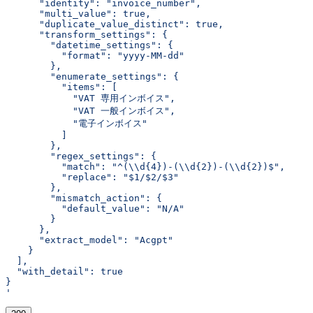
      "identity": "invoice_number",
      "multi_value": true,
      "duplicate_value_distinct": true,
      "transform_settings": {
        "datetime_settings": {
          "format": "yyyy-MM-dd"
        },
        "enumerate_settings": {
          "items": [
            "VAT 専用インボイス",
            "VAT 一般インボイス",
            "電子インボイス"
          ]
        },
        "regex_settings": {
          "match": "^(\\d{4})-(\\d{2})-(\\d{2})$",
          "replace": "$1/$2/$3"
        },
        "mismatch_action": {
          "default_value": "N/A"
        }
      },
      "extract_model": "Acgpt"
    }
  ],
  "with_detail": true
}
'