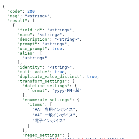
{
  "code"
: 
200
,
  "msg"
: 
"<string>"
,
  "result"
: [
    {
      "field_id"
: 
"<string>"
,
      "name"
: 
"<string>"
,
      "description"
: 
"<string>"
,
      "prompt"
: 
"<string>"
,
      "use_prompt"
: 
true
,
      "alias"
: [
        "<string>"
      ],
      "identity"
: 
"<string>"
,
      "multi_value"
: 
true
,
      "duplicate_value_distinct"
: 
true
,
      "transform_settings"
: {
        "datetime_settings"
: {
          "format"
: 
"yyyy-MM-dd"
        },
        "enumerate_settings"
: {
          "items"
: [
            "VAT 専用インボイス"
,
            "VAT 一般インボイス"
,
            "電子インボイス"
          ]
        },
        "regex_settings"
: {