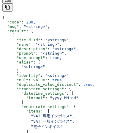
200
{
  "code"
: 
200
,
  "msg"
: 
"<string>"
,
  "result"
: [
    {
      "field_id"
: 
"<string>"
,
      "name"
: 
"<string>"
,
      "description"
: 
"<string>"
,
      "prompt"
: 
"<string>"
,
      "use_prompt"
: 
true
,
      "alias"
: [
        "<string>"
      ],
      "identity"
: 
"<string>"
,
      "multi_value"
: 
true
,
      "duplicate_value_distinct"
: 
true
,
      "transform_settings"
: {
        "datetime_settings"
: {
          "format"
: 
"yyyy-MM-dd"
        },
        "enumerate_settings"
: {
          "items"
: [
            "VAT 専用インボイス"
,
            "VAT 一般インボイス"
,
            "電子インボイス"
          ]