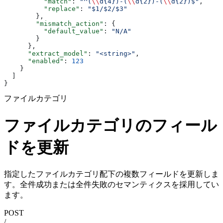
          "match"
: 
"^(
\\
d{4})-(
\\
d{2})-(
\\
d{2})$"
,
          "replace"
: 
"$1/$2/$3"
        },
        "mismatch_action"
: {
          "default_value"
: 
"N/A"
        }
      },
      "extract_model"
: 
"<string>"
,
      "enabled"
: 
123
    }
  ]
}
ファイルカテゴリ
ファイルカテゴリのフィール
ドを更新
指定したファイルカテゴリ配下の複数フィールドを更新しま
す。全件成功または全件失敗のセマンティクスを採用してい
ます。
POST
/