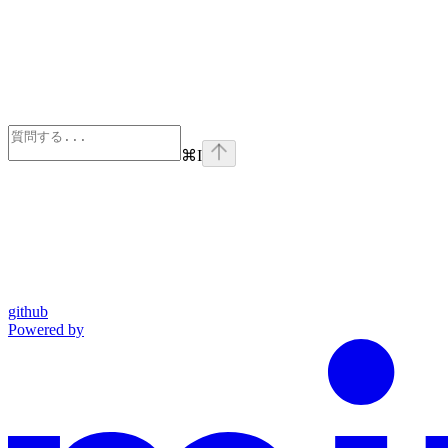
⌘
I
github
Powered by