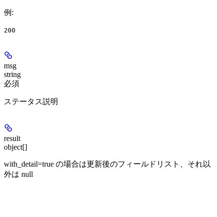
例
:
200
msg
string
必須
ステータス説明
result
object[]
with_detail=true の場合は更新後のフィールドリスト、それ以
外は null