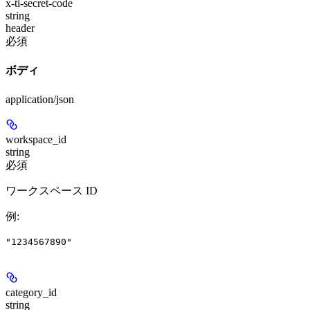
x-ti-secret-code
string
header
必須
ボディ
application/json
workspace_id
string
必須
ワークスペース ID
例
:
"1234567890"
category_id
string