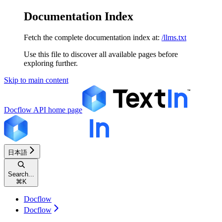
Documentation Index
Fetch the complete documentation index at:
/llms.txt
Use this file to discover all available pages before
exploring further.
Skip to main content
Docflow API
home page
日本語
Search...
⌘
K
Docflow
Docflow