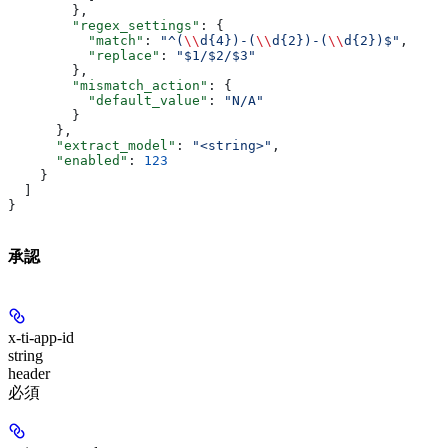
        },
        "regex_settings"
: {
          "match"
: 
"^(
\\
d{4})-(
\\
d{2})-(
\\
d{2})$"
,
          "replace"
: 
"$1/$2/$3"
        },
        "mismatch_action"
: {
          "default_value"
: 
"N/A"
        }
      },
      "extract_model"
: 
"<string>"
,
      "enabled"
: 
123
    }
  ]
}
承認
x-ti-app-id
string
header
必須