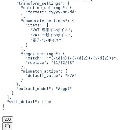
      "transform_settings": {
        "datetime_settings": {
          "format": "yyyy-MM-dd"
        },
        "enumerate_settings": {
          "items": [
            "VAT 専用インボイス",
            "VAT 一般インボイス",
            "電子インボイス"
          ]
        },
        "regex_settings": {
          "match": "^(\\d{4})-(\\d{2})-(\\d{2})$",
          "replace": "$1/$2/$3"
        },
        "mismatch_action": {
          "default_value": "N/A"
        }
      },
      "extract_model": "Acgpt"
    }
  ],
  "with_detail": true
}
'
200