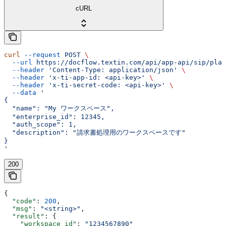
cURL
curl
 --request
 POST
 \
  --url
 https://docflow.textin.com/api/app-api/sip/plat
  --header
 'Content-Type: application/json'
 \
  --header
 'x-ti-app-id: <api-key>'
 \
  --header
 'x-ti-secret-code: <api-key>'
 \
  --data
 '
{
  "name": "My ワークスペース",
  "enterprise_id": 12345,
  "auth_scope": 1,
  "description": "請求書処理用のワークスペースです"
}
'
200
{
  "code"
: 
200
,
  "msg"
: 
"<string>"
,
  "result"
: {
    "workspace_id"
: 
"1234567890"