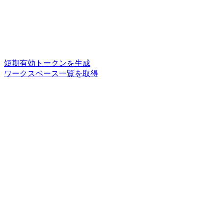
短期有効トークンを生成
ワークスペース一覧を取得