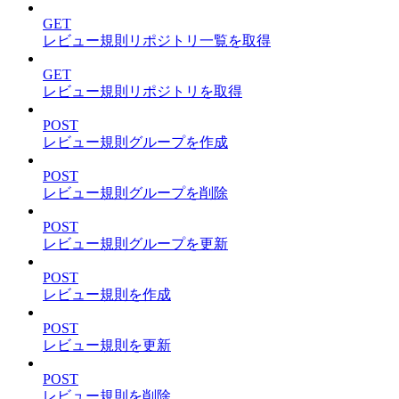
GET
レビュー規則リポジトリ一覧を取得
GET
レビュー規則リポジトリを取得
POST
レビュー規則グループを作成
POST
レビュー規則グループを削除
POST
レビュー規則グループを更新
POST
レビュー規則を作成
POST
レビュー規則を更新
POST
レビュー規則を削除