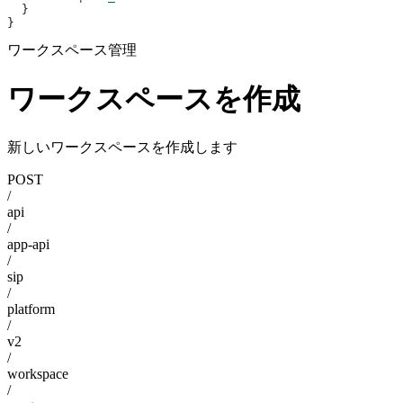
  }
}
ワークスペース管理
ワークスペースを作成
新しいワークスペースを作成します
POST
/
api
/
app-api
/
sip
/
platform
/
v2
/
workspace
/