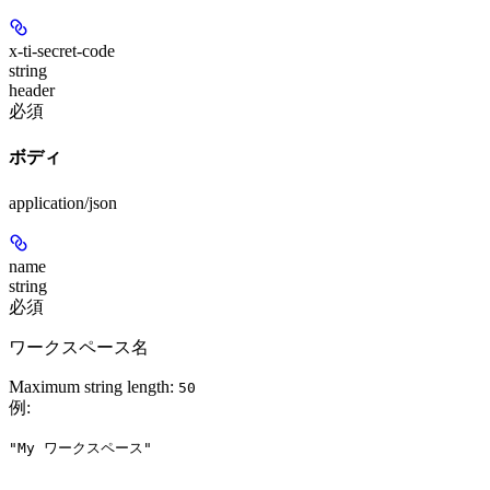
x-ti-secret-code
string
header
必須
ボディ
application/json
name
string
必須
ワークスペース名
Maximum string length:
50
例
:
"My ワークスペース"