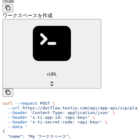
create
ワークスペースを作成
cURL
curl
 --request
 POST
 \
  --url
 https://docflow.textin.com/api/app-api/sip/plat
  --header
 'Content-Type: application/json'
 \
  --header
 'x-ti-app-id: <api-key>'
 \
  --header
 'x-ti-secret-code: <api-key>'
 \
  --data
 '
{
  "name": "My ワークスペース",