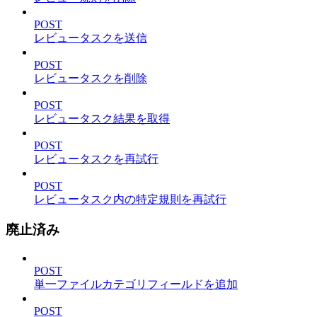
POST
レビュータスクを送信
POST
レビュータスクを削除
POST
レビュータスク結果を取得
POST
レビュータスクを再試行
POST
レビュータスク内の特定規則を再試行
廃止済み
POST
単一ファイルカテゴリフィールドを追加
POST