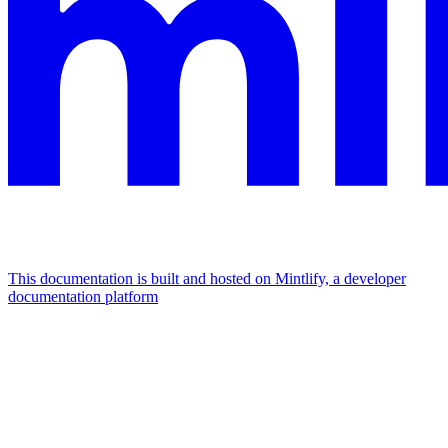
This documentation is built and hosted on Mintlify, a developer
documentation platform