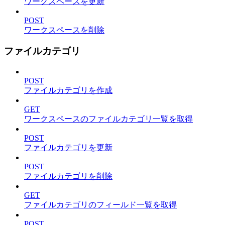
ワークスペースを更新
POST
ワークスペースを削除
ファイルカテゴリ
POST
ファイルカテゴリを作成
GET
ワークスペースのファイルカテゴリ一覧を取得
POST
ファイルカテゴリを更新
POST
ファイルカテゴリを削除
GET
ファイルカテゴリのフィールド一覧を取得
POST