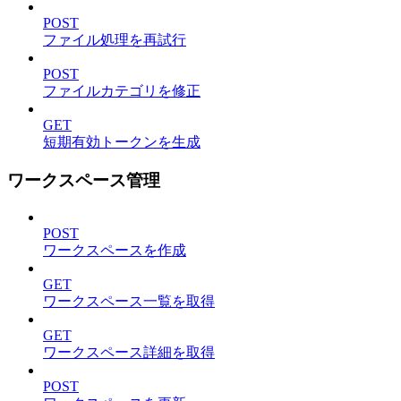
POST
ファイル処理を再試行
POST
ファイルカテゴリを修正
GET
短期有効トークンを生成
ワークスペース管理
POST
ワークスペースを作成
GET
ワークスペース一覧を取得
GET
ワークスペース詳細を取得
POST