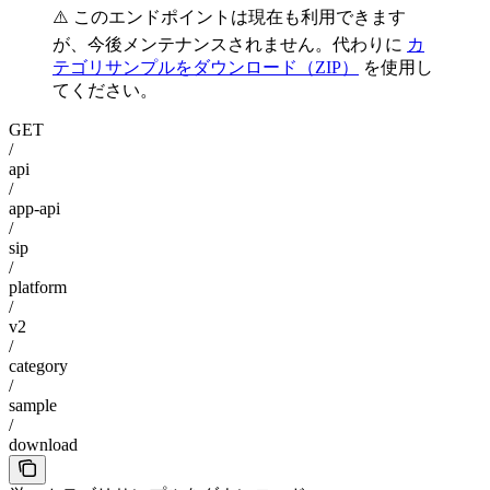
⚠️ このエンドポイントは現在も利用できます
が、今後メンテナンスされません。代わりに
カ
テゴリサンプルをダウンロード（ZIP）
を使用し
てください。
GET
/
api
/
app-api
/
sip
/
platform
/
v2
/
category
/
sample
/
download