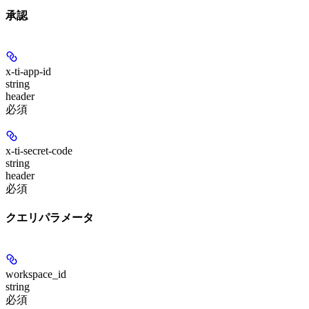
承認
x-ti-app-id
string
header
必須
x-ti-secret-code
string
header
必須
クエリパラメータ
workspace_id
string
必須