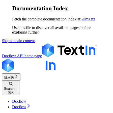
Documentation Index
Fetch the complete documentation index at:
/llms.txt
Use this file to discover all available pages before
exploring further.
Skip to main content
Docflow API
home page
日本語
Search...
⌘
K
Docflow
Docflow