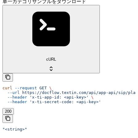
単一カテゴリサンプルをダウンロード
cURL
curl
 --request
 GET
 \
  --url
 https://docflow.textin.com/api/app-api/sip/plat
  --header
 'x-ti-app-id: <api-key>'
 \
  --header
 'x-ti-secret-code: <api-key>'
200
"<string>"