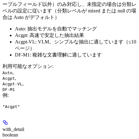
ーブルフィールド以外）のみ対応し、未指定の場合は分類レ
ベルの設定に従います（分類レベルが mixed または null の場
合は Auto がデフォルト）
Auto: 抽出モデルを自動でマッチング
Acgpt: 高速で安定した抽出結果
Acgpt-VL: VLM。シンプルな抽出に適しています（≤10
ページ）
DF-M1: 複雑な文書理解に適しています
利用可能なオプション
:
,
Auto
,
Acgpt
,
Acgpt-VL
DF-M1
例
:
"Acgpt"
with_detail
boolean