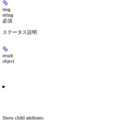
msg
string
必須
ステータス説明
result
object
Show
child attributes