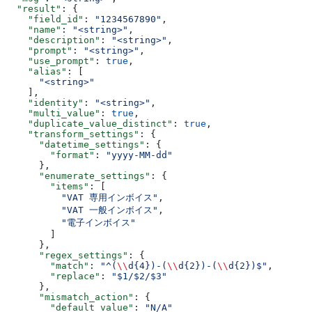
  "result"
: {
    "field_id"
: 
"1234567890"
,
    "name"
: 
"<string>"
,
    "description"
: 
"<string>"
,
    "prompt"
: 
"<string>"
,
    "use_prompt"
: 
true
,
    "alias"
: [
      "<string>"
    ],
    "identity"
: 
"<string>"
,
    "multi_value"
: 
true
,
    "duplicate_value_distinct"
: 
true
,
    "transform_settings"
: {
      "datetime_settings"
: {
        "format"
: 
"yyyy-MM-dd"
      },
      "enumerate_settings"
: {
        "items"
: [
          "VAT 専用インボイス"
,
          "VAT 一般インボイス"
,
          "電子インボイス"
        ]
      },
      "regex_settings"
: {
        "match"
: 
"^(
\\
d{4})-(
\\
d{2})-(
\\
d{2})$"
,
        "replace"
: 
"$1/$2/$3"
      },
      "mismatch_action"
: {
        "default_value"
: 
"N/A"