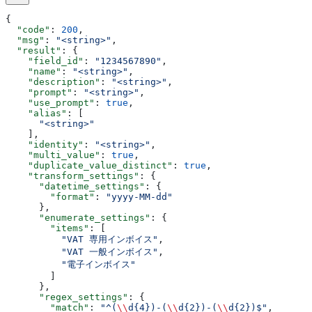
{
  "code"
: 
200
,
  "msg"
: 
"<string>"
,
  "result"
: {
    "field_id"
: 
"1234567890"
,
    "name"
: 
"<string>"
,
    "description"
: 
"<string>"
,
    "prompt"
: 
"<string>"
,
    "use_prompt"
: 
true
,
    "alias"
: [
      "<string>"
    ],
    "identity"
: 
"<string>"
,
    "multi_value"
: 
true
,
    "duplicate_value_distinct"
: 
true
,
    "transform_settings"
: {
      "datetime_settings"
: {
        "format"
: 
"yyyy-MM-dd"
      },
      "enumerate_settings"
: {
        "items"
: [
          "VAT 専用インボイス"
,
          "VAT 一般インボイス"
,
          "電子インボイス"
        ]
      },
      "regex_settings"
: {
        "match"
: 
"^(
\\
d{4})-(
\\
d{2})-(
\\
d{2})$"
,