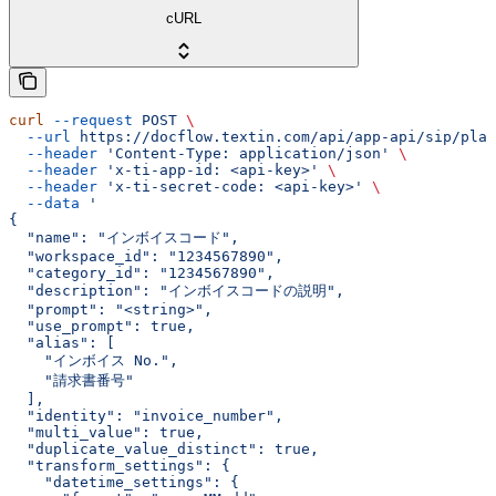
cURL
curl
 --request
 POST
 \
  --url
 https://docflow.textin.com/api/app-api/sip/plat
  --header
 'Content-Type: application/json'
 \
  --header
 'x-ti-app-id: <api-key>'
 \
  --header
 'x-ti-secret-code: <api-key>'
 \
  --data
 '
{
  "name": "インボイスコード",
  "workspace_id": "1234567890",
  "category_id": "1234567890",
  "description": "インボイスコードの説明",
  "prompt": "<string>",
  "use_prompt": true,
  "alias": [
    "インボイス No.",
    "請求書番号"
  ],
  "identity": "invoice_number",
  "multi_value": true,
  "duplicate_value_distinct": true,
  "transform_settings": {
    "datetime_settings": {