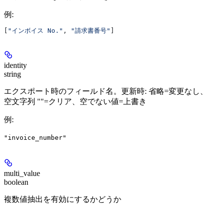
例
:
[
"インボイス No."
, 
"請求書番号"
]
identity
string
エクスポート時のフィールド名。更新時: 省略=変更なし、
空文字列 ""=クリア、空でない値=上書き
例
:
"invoice_number"
multi_value
boolean
複数値抽出を有効にするかどうか