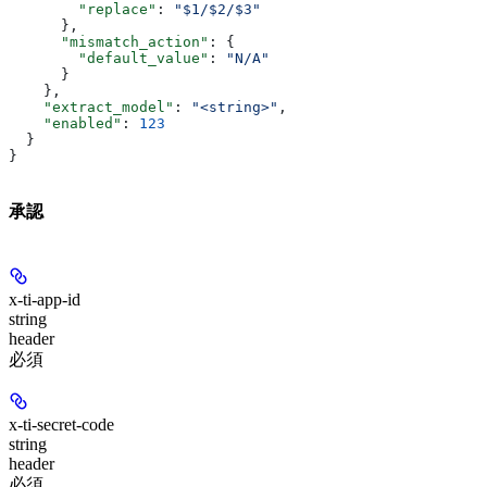
        "replace"
: 
"$1/$2/$3"
      },
      "mismatch_action"
: {
        "default_value"
: 
"N/A"
      }
    },
    "extract_model"
: 
"<string>"
,
    "enabled"
: 
123
  }
}
承認
x-ti-app-id
string
header
必須
x-ti-secret-code
string
header
必須