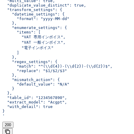
  "multi_value": true,
  "duplicate_value_distinct": true,
  "transform_settings": {
    "datetime_settings": {
      "format": "yyyy-MM-dd"
    },
    "enumerate_settings": {
      "items": [
        "VAT 専用インボイス",
        "VAT 一般インボイス",
        "電子インボイス"
      ]
    },
    "regex_settings": {
      "match": "^(\\d{4})-(\\d{2})-(\\d{2})$",
      "replace": "$1/$2/$3"
    },
    "mismatch_action": {
      "default_value": "N/A"
    }
  },
  "table_id": "1234567890",
  "extract_model": "Acgpt",
  "with_detail": true
}
'
200