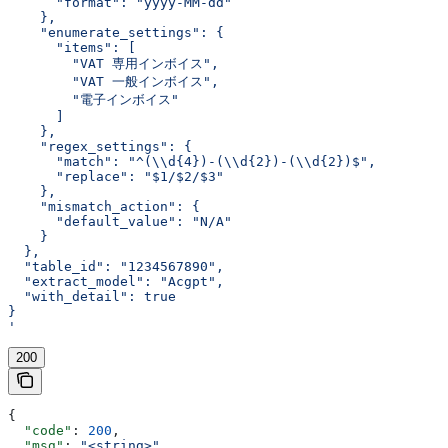
      "format": "yyyy-MM-dd"
    },
    "enumerate_settings": {
      "items": [
        "VAT 専用インボイス",
        "VAT 一般インボイス",
        "電子インボイス"
      ]
    },
    "regex_settings": {
      "match": "^(\\d{4})-(\\d{2})-(\\d{2})$",
      "replace": "$1/$2/$3"
    },
    "mismatch_action": {
      "default_value": "N/A"
    }
  },
  "table_id": "1234567890",
  "extract_model": "Acgpt",
  "with_detail": true
}
'
200
{
  "code"
: 
200
,
  "msg"
: 
"<string>"
,