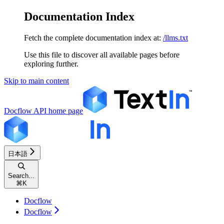
Documentation Index
Fetch the complete documentation index at:
/llms.txt
Use this file to discover all available pages before
exploring further.
Skip to main content
Docflow API
home page
日本語
Search...
⌘
K
Docflow
Docflow