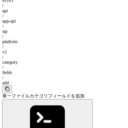
POST
/
api
/
app-api
/
sip
/
platform
/
v2
/
category
/
fields
/
add
単一ファイルカテゴリフィールドを追加