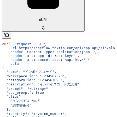
cURL
curl
 --request
 POST
 \
  --url
 https://docflow.textin.com/api/app-api/sip/plat
  --header
 'Content-Type: application/json'
 \
  --header
 'x-ti-app-id: <api-key>'
 \
  --header
 'x-ti-secret-code: <api-key>'
 \
  --data
 '
{
  "name": "インボイスコード",
  "workspace_id": "1234567890",
  "category_id": "1234567890",
  "description": "インボイスコードの説明",
  "prompt": "<string>",
  "use_prompt": true,
  "alias": [
    "インボイス No.",
    "請求書番号"
  ],
  "identity": "invoice_number",