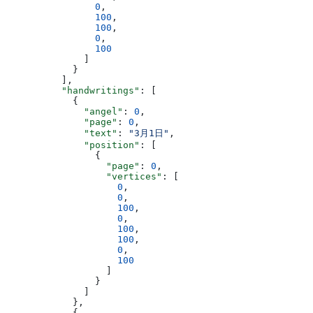
                0
,
                100
,
                100
,
                0
,
                100
              ]
            }
          ],
          "handwritings"
: [
            {
              "angel"
: 
0
,
              "page"
: 
0
,
              "text"
: 
"3月1日"
,
              "position"
: [
                {
                  "page"
: 
0
,
                  "vertices"
: [
                    0
,
                    0
,
                    100
,
                    0
,
                    100
,
                    100
,
                    0
,
                    100
                  ]
                }
              ]
            },
            {