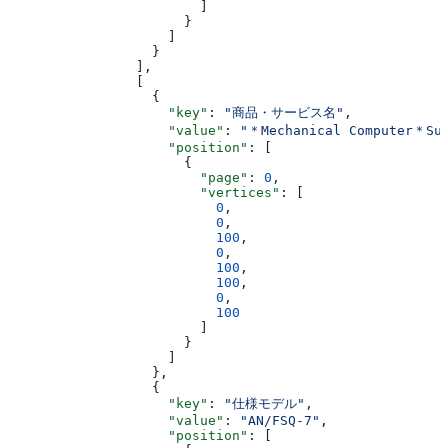
                        ]
                      }
                    ]
                  }
                ],
                [
                  {
                    "key"
: 
"商品・サービス名"
,
                    "value"
: 
"＊Mechanical Computer＊Sup
                    "position"
: [
                      {
                        "page"
: 
0
,
                        "vertices"
: [
                          0
,
                          0
,
                          100
,
                          0
,
                          100
,
                          100
,
                          0
,
                          100
                        ]
                      }
                    ]
                  },
                  {
                    "key"
: 
"仕様モデル"
,
                    "value"
: 
"AN/FSQ-7"
,
                    "position"
: [