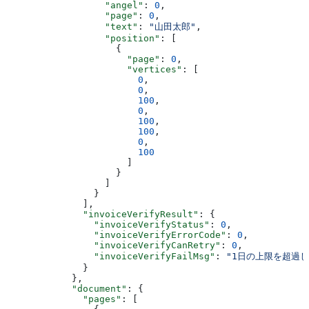
                  "angel"
: 
0
,
                  "page"
: 
0
,
                  "text"
: 
"山田太郎"
,
                  "position"
: [
                    {
                      "page"
: 
0
,
                      "vertices"
: [
                        0
,
                        0
,
                        100
,
                        0
,
                        100
,
                        100
,
                        0
,
                        100
                      ]
                    }
                  ]
                }
              ],
              "invoiceVerifyResult"
: {
                "invoiceVerifyStatus"
: 
0
,
                "invoiceVerifyErrorCode"
: 
0
,
                "invoiceVerifyCanRetry"
: 
0
,
                "invoiceVerifyFailMsg"
: 
"1日の上限を超過し
              }
            },
            "document"
: {
              "pages"
: [