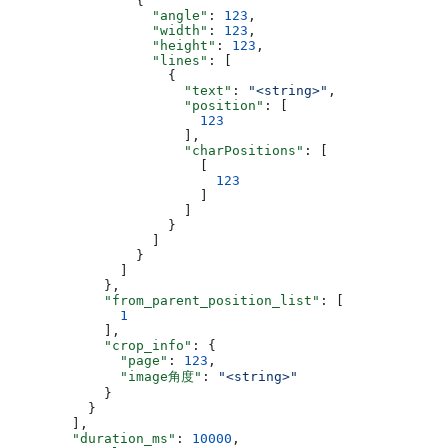
                {
                  "angle"
: 
123
,
                  "width"
: 
123
,
                  "height"
: 
123
,
                  "lines"
: [
                    {
                      "text"
: 
"<string>"
,
                      "position"
: [
                        123
                      ],
                      "charPositions"
: [
                        [
                          123
                        ]
                      ]
                    }
                  ]
                }
              ]
            },
            "from_parent_position_list"
: [
              1
            ],
            "crop_info"
: {
              "page"
: 
123
,
              "image角度"
: 
"<string>"
            }
          }
        ],
        "duration_ms"
: 
10000
,