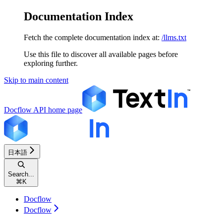
Documentation Index
Fetch the complete documentation index at:
/llms.txt
Use this file to discover all available pages before
exploring further.
Skip to main content
Docflow API
home page
日本語
Search...
⌘
K
Docflow
Docflow