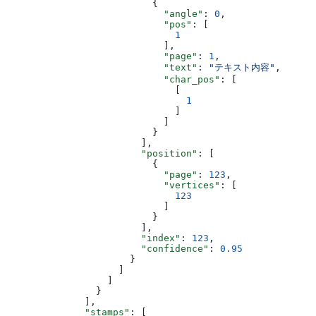
                          {
                            "angle"
: 
0
,
                            "pos"
: [
                              1
                            ],
                            "page"
: 
1
,
                            "text"
: 
"テキスト内容"
,
                            "char_pos"
: [
                              [
                                1
                              ]
                            ]
                          }
                        ],
                        "position"
: [
                          {
                            "page"
: 
123
,
                            "vertices"
: [
                              123
                            ]
                          }
                        ],
                        "index"
: 
123
,
                        "confidence"
: 
0.95
                      }
                    ]
                  ]
                }
              ],
              "stamps"
: [