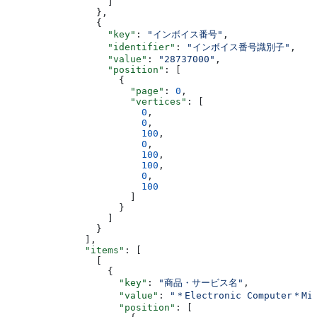
                  ]
                },
                {
                  "key"
: 
"インボイス番号"
,
                  "identifier"
: 
"インボイス番号識別子"
,
                  "value"
: 
"28737000"
,
                  "position"
: [
                    {
                      "page"
: 
0
,
                      "vertices"
: [
                        0
,
                        0
,
                        100
,
                        0
,
                        100
,
                        100
,
                        0
,
                        100
                      ]
                    }
                  ]
                }
              ],
              "items"
: [
                [
                  {
                    "key"
: 
"商品・サービス名"
,
                    "value"
: 
"＊Electronic Computer＊Mic
                    "position"
: [