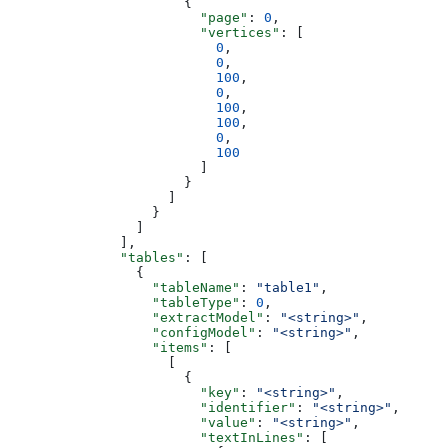
                      {
                        "page"
: 
0
,
                        "vertices"
: [
                          0
,
                          0
,
                          100
,
                          0
,
                          100
,
                          100
,
                          0
,
                          100
                        ]
                      }
                    ]
                  }
                ]
              ],
              "tables"
: [
                {
                  "tableName"
: 
"table1"
,
                  "tableType"
: 
0
,
                  "extractModel"
: 
"<string>"
,
                  "configModel"
: 
"<string>"
,
                  "items"
: [
                    [
                      {
                        "key"
: 
"<string>"
,
                        "identifier"
: 
"<string>"
,
                        "value"
: 
"<string>"
,
                        "textInLines"
: [