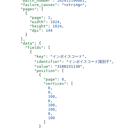
        "batch_number"
: 
202412190001
,
        "failure_causes"
: 
"<string>"
,
        "pages"
: [
          {
            "page"
: 
1
,
            "width"
: 
1024
,
            "height"
: 
1024
,
            "dpi"
: 
144
          }
        ],
        "data"
: {
          "fields"
: [
            {
              "key"
: 
"インボイスコード"
,
              "identifier"
: 
"インボイスコード識別子"
,
              "value"
: 
"3100231130"
,
              "position"
: [
                {
                  "page"
: 
0
,
                  "vertices"
: [
                    0
,
                    0
,
                    100
,
                    0
,
                    100
,
                    100
,
                    0
,
                    100
                  ]
                }