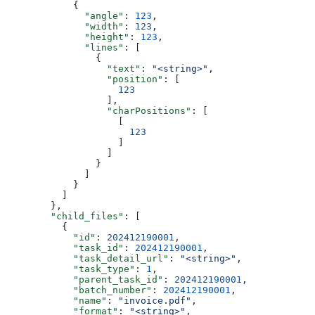
            {
              "angle"
: 
123
,
              "width"
: 
123
,
              "height"
: 
123
,
              "lines"
: [
                {
                  "text"
: 
"<string>"
,
                  "position"
: [
                    123
                  ],
                  "charPositions"
: [
                    [
                      123
                    ]
                  ]
                }
              ]
            }
          ]
        },
        "child_files"
: [
          {
            "id"
: 
202412190001
,
            "task_id"
: 
202412190001
,
            "task_detail_url"
: 
"<string>"
,
            "task_type"
: 
1
,
            "parent_task_id"
: 
202412190001
,
            "batch_number"
: 
202412190001
,
            "name"
: 
"invoice.pdf"
,
            "format"
: 
"<string>"
,