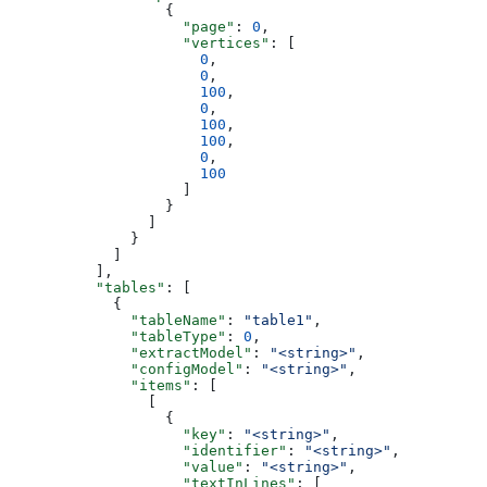
                  {
                    "page"
: 
0
,
                    "vertices"
: [
                      0
,
                      0
,
                      100
,
                      0
,
                      100
,
                      100
,
                      0
,
                      100
                    ]
                  }
                ]
              }
            ]
          ],
          "tables"
: [
            {
              "tableName"
: 
"table1"
,
              "tableType"
: 
0
,
              "extractModel"
: 
"<string>"
,
              "configModel"
: 
"<string>"
,
              "items"
: [
                [
                  {
                    "key"
: 
"<string>"
,
                    "identifier"
: 
"<string>"
,
                    "value"
: 
"<string>"
,
                    "textInLines"
: [