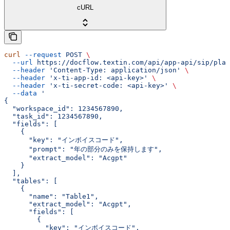
cURL
curl
 --request
 POST
 \
  --url
 https://docflow.textin.com/api/app-api/sip/plat
  --header
 'Content-Type: application/json'
 \
  --header
 'x-ti-app-id: <api-key>'
 \
  --header
 'x-ti-secret-code: <api-key>'
 \
  --data
 '
{
  "workspace_id": 1234567890,
  "task_id": 1234567890,
  "fields": [
    {
      "key": "インボイスコード",
      "prompt": "年の部分のみを保持します",
      "extract_model": "Acgpt"
    }
  ],
  "tables": [
    {
      "name": "Table1",
      "extract_model": "Acgpt",
      "fields": [
        {
          "key": "インボイスコード",