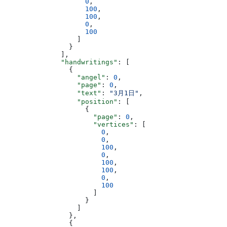
                    0
,
                    100
,
                    100
,
                    0
,
                    100
                  ]
                }
              ],
              "handwritings"
: [
                {
                  "angel"
: 
0
,
                  "page"
: 
0
,
                  "text"
: 
"3月1日"
,
                  "position"
: [
                    {
                      "page"
: 
0
,
                      "vertices"
: [
                        0
,
                        0
,
                        100
,
                        0
,
                        100
,
                        100
,
                        0
,
                        100
                      ]
                    }
                  ]
                },
                {