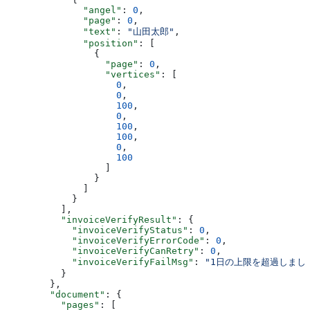
              "angel"
: 
0
,
              "page"
: 
0
,
              "text"
: 
"山田太郎"
,
              "position"
: [
                {
                  "page"
: 
0
,
                  "vertices"
: [
                    0
,
                    0
,
                    100
,
                    0
,
                    100
,
                    100
,
                    0
,
                    100
                  ]
                }
              ]
            }
          ],
          "invoiceVerifyResult"
: {
            "invoiceVerifyStatus"
: 
0
,
            "invoiceVerifyErrorCode"
: 
0
,
            "invoiceVerifyCanRetry"
: 
0
,
            "invoiceVerifyFailMsg"
: 
"1日の上限を超過しまし
          }
        },
        "document"
: {
          "pages"
: [