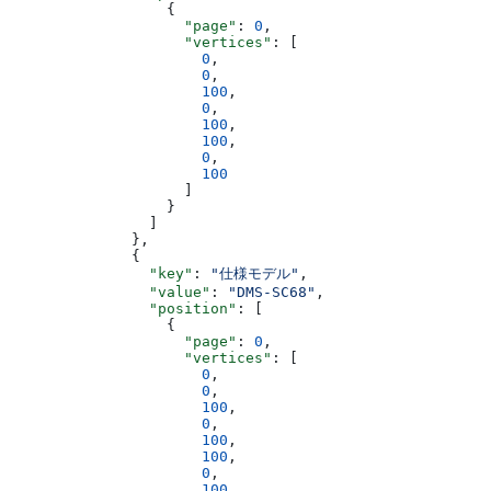
                  {
                    "page"
: 
0
,
                    "vertices"
: [
                      0
,
                      0
,
                      100
,
                      0
,
                      100
,
                      100
,
                      0
,
                      100
                    ]
                  }
                ]
              },
              {
                "key"
: 
"仕様モデル"
,
                "value"
: 
"DMS-SC68"
,
                "position"
: [
                  {
                    "page"
: 
0
,
                    "vertices"
: [
                      0
,
                      0
,
                      100
,
                      0
,
                      100
,
                      100
,
                      0
,
                      100