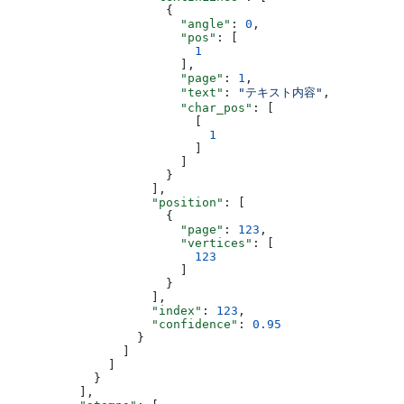
                      {
                        "angle"
: 
0
,
                        "pos"
: [
                          1
                        ],
                        "page"
: 
1
,
                        "text"
: 
"テキスト内容"
,
                        "char_pos"
: [
                          [
                            1
                          ]
                        ]
                      }
                    ],
                    "position"
: [
                      {
                        "page"
: 
123
,
                        "vertices"
: [
                          123
                        ]
                      }
                    ],
                    "index"
: 
123
,
                    "confidence"
: 
0.95
                  }
                ]
              ]
            }
          ],