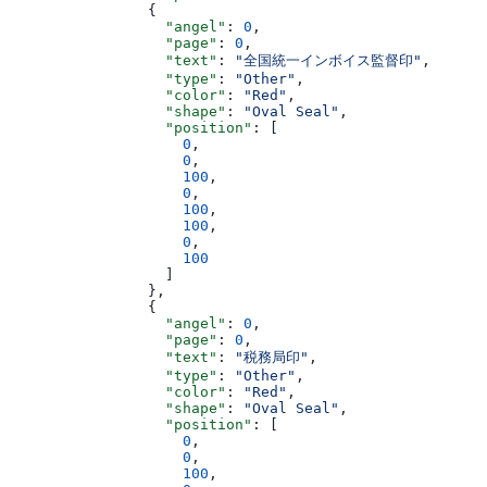
                {
                  "angel"
: 
0
,
                  "page"
: 
0
,
                  "text"
: 
"全国統一インボイス監督印"
,
                  "type"
: 
"Other"
,
                  "color"
: 
"Red"
,
                  "shape"
: 
"Oval Seal"
,
                  "position"
: [
                    0
,
                    0
,
                    100
,
                    0
,
                    100
,
                    100
,
                    0
,
                    100
                  ]
                },
                {
                  "angel"
: 
0
,
                  "page"
: 
0
,
                  "text"
: 
"税務局印"
,
                  "type"
: 
"Other"
,
                  "color"
: 
"Red"
,
                  "shape"
: 
"Oval Seal"
,
                  "position"
: [
                    0
,
                    0
,
                    100
,