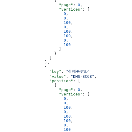
                      {
                        "page"
: 
0
,
                        "vertices"
: [
                          0
,
                          0
,
                          100
,
                          0
,
                          100
,
                          100
,
                          0
,
                          100
                        ]
                      }
                    ]
                  },
                  {
                    "key"
: 
"仕様モデル"
,
                    "value"
: 
"DMS-SC68"
,
                    "position"
: [
                      {
                        "page"
: 
0
,
                        "vertices"
: [
                          0
,
                          0
,
                          100
,
                          0
,
                          100
,
                          100
,
                          0
,
                          100