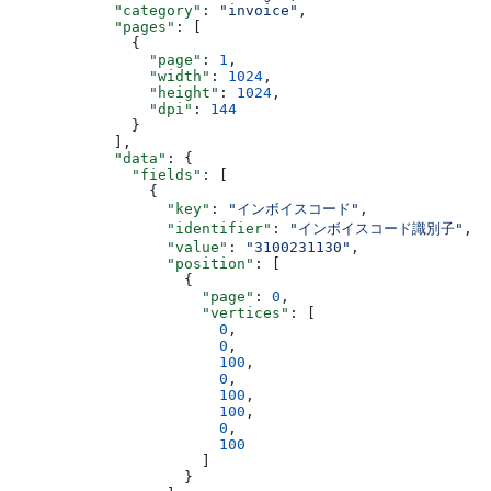
            "category"
: 
"invoice"
,
            "pages"
: [
              {
                "page"
: 
1
,
                "width"
: 
1024
,
                "height"
: 
1024
,
                "dpi"
: 
144
              }
            ],
            "data"
: {
              "fields"
: [
                {
                  "key"
: 
"インボイスコード"
,
                  "identifier"
: 
"インボイスコード識別子"
,
                  "value"
: 
"3100231130"
,
                  "position"
: [
                    {
                      "page"
: 
0
,
                      "vertices"
: [
                        0
,
                        0
,
                        100
,
                        0
,
                        100
,
                        100
,
                        0
,
                        100
                      ]
                    }