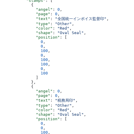
          "stamps"
: [
            {
              "angel"
: 
0
,
              "page"
: 
0
,
              "text"
: 
"全国統一インボイス監督印"
,
              "type"
: 
"Other"
,
              "color"
: 
"Red"
,
              "shape"
: 
"Oval Seal"
,
              "position"
: [
                0
,
                0
,
                100
,
                0
,
                100
,
                100
,
                0
,
                100
              ]
            },
            {
              "angel"
: 
0
,
              "page"
: 
0
,
              "text"
: 
"税務局印"
,
              "type"
: 
"Other"
,
              "color"
: 
"Red"
,
              "shape"
: 
"Oval Seal"
,
              "position"
: [
                0
,
                0
,
                100
,