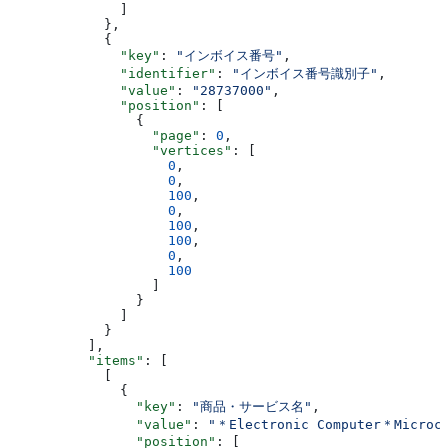
              ]
            },
            {
              "key"
: 
"インボイス番号"
,
              "identifier"
: 
"インボイス番号識別子"
,
              "value"
: 
"28737000"
,
              "position"
: [
                {
                  "page"
: 
0
,
                  "vertices"
: [
                    0
,
                    0
,
                    100
,
                    0
,
                    100
,
                    100
,
                    0
,
                    100
                  ]
                }
              ]
            }
          ],
          "items"
: [
            [
              {
                "key"
: 
"商品・サービス名"
,
                "value"
: 
"＊Electronic Computer＊Microco
                "position"
: [