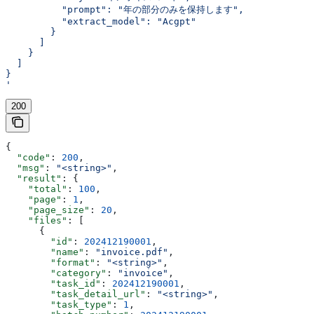
          "prompt": "年の部分のみを保持します",
          "extract_model": "Acgpt"
        }
      ]
    }
  ]
}
'
200
{
  "code"
: 
200
,
  "msg"
: 
"<string>"
,
  "result"
: {
    "total"
: 
100
,
    "page"
: 
1
,
    "page_size"
: 
20
,
    "files"
: [
      {
        "id"
: 
202412190001
,
        "name"
: 
"invoice.pdf"
,
        "format"
: 
"<string>"
,
        "category"
: 
"invoice"
,
        "task_id"
: 
202412190001
,
        "task_detail_url"
: 
"<string>"
,
        "task_type"
: 
1
,