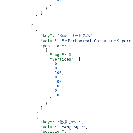
                    ]
                  }
                ]
              }
            ],
            [
              {
                "key"
: 
"商品・サービス名"
,
                "value"
: 
"＊Mechanical Computer＊Superco
                "position"
: [
                  {
                    "page"
: 
0
,
                    "vertices"
: [
                      0
,
                      0
,
                      100
,
                      0
,
                      100
,
                      100
,
                      0
,
                      100
                    ]
                  }
                ]
              },
              {
                "key"
: 
"仕様モデル"
,
                "value"
: 
"AN/FSQ-7"
,
                "position"
: [