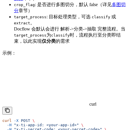
: 是否进行多图切分，默认 false（详见
多图切
crop_flag
分
章节）
: 目标处理类型，可选
或
target_process
classify
。
extract
Docflow 会默认会进行 解析->分类->抽取 完整流程。当
为
时，流程执行至分类即结
target_process
classify
束，以此实现
仅分类
的需求
示例：
curl
curl
 -X
 POST
 \
  -H
 "x-ti-app-id: <your-app-id>"
 \
  -H
 "x-ti-secret-code: <your-secret-code>"
 \