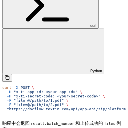
curl
Python
curl
 -X
 POST
 \
  -H
 "x-ti-app-id: <your-app-id>"
 \
  -H
 "x-ti-secret-code: <your-secret-code>"
 \
  -F
 "file=@/path/to/1.pdf"
 \
  -F
 "file=@/path/to/2.pdf"
 \
  "https://docflow.textin.com/api/app-api/sip/platform/
响应中会返回
和上传成功的
列
result.batch_number
files