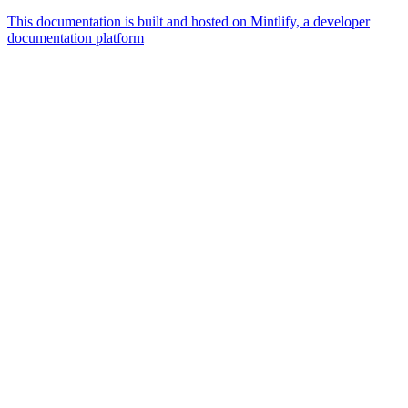
This documentation is built and hosted on Mintlify, a developer
documentation platform