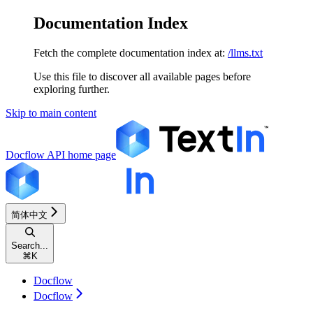
Documentation Index
Fetch the complete documentation index at:
/llms.txt
Use this file to discover all available pages before
exploring further.
Skip to main content
Docflow API
home page
简体中文
Search...
⌘
K
Docflow
Docflow