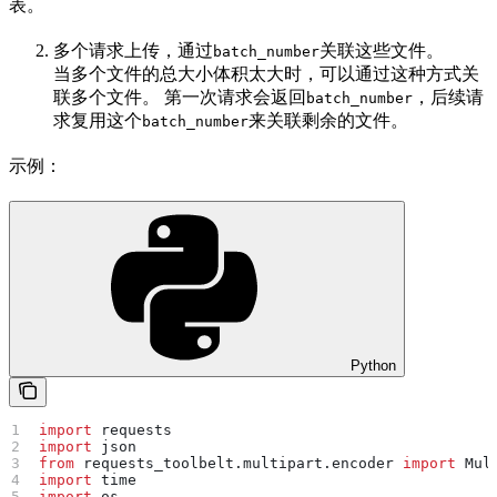
表。
多个请求上传，通过
关联这些文件。
batch_number
当多个文件的总大小体积太大时，可以通过这种方式关
联多个文件。 第一次请求会返回
，后续请
batch_number
求复用这个
来关联剩余的文件。
batch_number
示例：
Python
import
 requests
import
 json
from
 requests_toolbelt.multipart.encoder 
import
 Mul
import
 time
import
 os