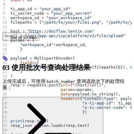
ti_app_id 
=
 "your_app_id"
ti_secret_code 
=
 "your_app_secret"
workspace_id 
=
 "your_workspace_id"
filepaths 
=
 [
"/path/to/your/file1.png"
, 
"/path/to/y
host 
=
 "https://docflow.textin.com"
url 
=
 "/api/app-api/sip/platform/v2/file/upload"
See all 53 lines
params 
=
 {
    "workspace_id"
:workspace_id, 
    }
payload 
=
 MultipartEncoder(
    fields
=
[
03 使用批次号查询处理结果
        (
"file"
, (os.path.basename(filepaths[
0
]), 
o
    ]
)
上传完成后，可使用
查询该批次下的处理结
batch_number
resp 
=
 requests.post(
url
=
f
"
{
host
}{
url
}
"
, 
果：
                     params
=
params, 
                     data
=
payload.to_string(), 
                     headers
=
{
"Content-Type"
: paylo
                              "x-ti-app-id"
: ti_app
                              "x-ti-secret-code"
: t
                              })
print
(resp.text)
resp_json 
=
 json.loads(resp.text)