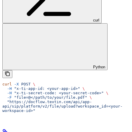
curl
Python
curl
 -X
 POST
 \
  -H
 "x-ti-app-id: <your-app-id>"
 \
  -H
 "x-ti-secret-code: <your-secret-code>"
 \
  -F
 "file=@</path/to/your/file.pdf"
 \
  "https://docflow.textin.com/api/app-
api/sip/platform/v2/file/upload?workspace_id=<your-
workspace-id>"