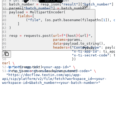
# get and reuse `batch_number`
batch_number 
=
 resp_json[
"result"
][
"batch_number"
]
curl
params[
"batch_number"
] 
=
 batch_number
payload 
=
 MultipartEncoder(
    fields
=
[
        (
"file"
, (os.path.basename(filepaths[
1
]), 
o
    ]
)
resp 
=
 requests.post(
url
=
f
"
{
host
}{
url
}
"
, 
                     params
=
params, 
                     data
=
payload.to_string(), 
                     headers
=
{
"Content-Type"
: paylo
Python
                              "x-ti-app-id"
: ti_app
                              "x-ti-secret-code"
: t
                              })
curl
 \
  -H
 "x-ti-app-id: <your-app-id>"
 \
print
(resp.text)
  -H
 "x-ti-secret-code: <your-secret-code>"
 \
resp_json 
=
 json.loads(resp.text)
  "https://docflow.textin.com/api/app-
api/sip/platform/v2/file/fetch?workspace_id=<your-
workspace-id>&batch_number=<your-batch-number>"