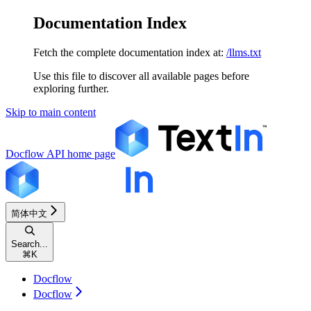
Documentation Index
Fetch the complete documentation index at:
/llms.txt
Use this file to discover all available pages before
exploring further.
Skip to main content
Docflow API
home page
简体中文
Search...
⌘
K
Docflow
Docflow