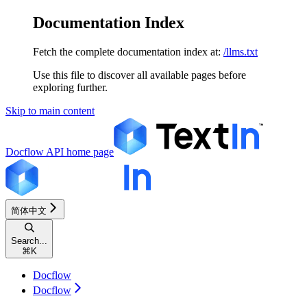
Documentation Index
Fetch the complete documentation index at:
/llms.txt
Use this file to discover all available pages before
exploring further.
Skip to main content
Docflow API
home page
简体中文
Search...
⌘
K
Docflow
Docflow