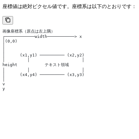
座標値は絶対ピクセル値です。座標系は以下のとおりです：
画像座標系（原点は左上隅）
┌────────────width───────────> x
│(0,0)
│
│
│      (x1,y1) ────────── (x2,y2)
│         │                     │
height           テキスト領域
│         │                     │
│      (x4,y4) ────────── (x3,y3)
│
v
y