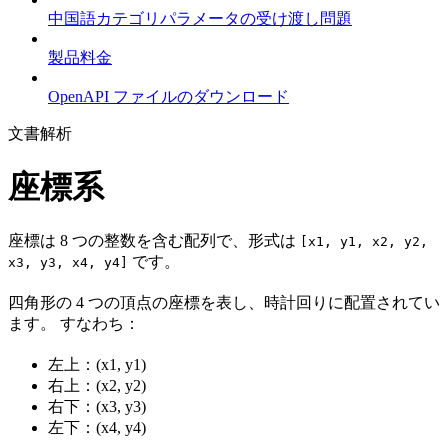
中国語カテゴリパラメータの受け渡し問題
製品料金
OpenAPI ファイルのダウンロード
文書解析
座標系
座標は 8 つの整数を含む配列で、形式は
[x1, y1, x2, y2,
です。
x3, y3, x4, y4]
四角形の 4 つの頂点の座標を表し、時計回りに配置されてい
ます。 すなわち：
左上：(x1, y1)
右上：(x2, y2)
右下：(x3, y3)
左下：(x4, y4)