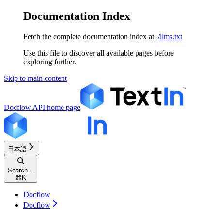
Documentation Index
Fetch the complete documentation index at:
/llms.txt
Use this file to discover all available pages before
exploring further.
Skip to main content
Docflow API
home page
日本語
Search...
⌘
K
Docflow
Docflow