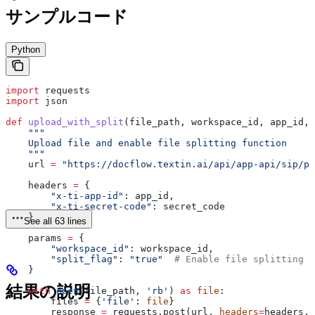
サンプルコード
Python
import
 requests
import
 json
def
 upload_with_split
(
file_path
, 
workspace_id
, 
app_id
, 
    """
    Upload file and enable file splitting function
    """
    url 
=
 "https://docflow.textin.ai/api/app-api/sip/pl
    headers 
=
 {
        "x-ti-app-id"
: app_id,
        "x-ti-secret-code"
: secret_code
    }
See all 63 lines
    params 
=
 {
        "workspace_id"
: workspace_id,
        "split_flag"
: 
"true"
  # Enable file splitting f
    }
結果の説明
    with
 open
(file_path, 
'rb'
) 
as
 file
:
        files 
=
 {
'file'
: 
file
}
        response 
=
 requests.post(url, 
headers
=
headers, 