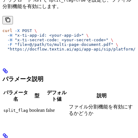
split_flag=true
分割機能を有効にします。
curl
 -X
 POST
 \
  -H
 "x-ti-app-id: <your-app-id>"
 \
  -H
 "x-ti-secret-code: <your-secret-code>"
 \
  -F
 "file=@/path/to/multi-page-document.pdf"
 \
  "https://docflow.textin.ai/api/app-api/sip/platform/v
パラメータ説明
パラメータ
デフォル
型
説明
名
ト値
ファイル分割機能を有効にす
boolean
false
split_flag
るかどうか