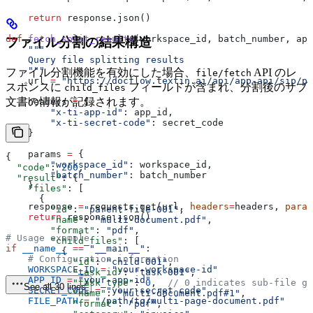
    return
 response.json()
def
 fetch_split_results
(
workspace_id
, 
batch_number
, 
app
ファイル分割の結果構造
    """
    Query file splitting results
    """
ファイル分割機能を有効にした場合、
API のレ
file/fetch
    url 
=
 "https://docflow.textin.ai/api/app-api/sip/pl
スポンスに
フィールドが含まれ、分割後のサブ
child_files
文書の情報が記録されます。
    headers 
=
 {
        "x-ti-app-id"
: app_id,
        "x-ti-secret-code"
: secret_code
    }
    params 
=
 {
{
        "workspace_id"
: workspace_id,
  "code"
: 
200
,
        "batch_number"
: batch_number
  "result"
: {
    }
    "files"
: [
      {
    response 
=
 requests.get(url, 
headers
=
headers, 
param
        "id"
: 
"parent-file-001"
,
    return
 response.json()
        "name"
: 
"multi-document.pdf"
,
        "format"
: 
"pdf"
,
# Usage example
        "child_files"
: [
if
 __name__
 ==
 "__main__"
:
          {
    # Configuration information
            "id"
: 
"child-001"
,
    WORKSPACE_ID
 =
 "your-workspace-id"
            "task_id"
: 
"task-001"
,
    APP_ID
 =
 "your-app-id"
            "task_type"
: 
0
,  
// 0 indicates sub-file ge
See all 30 lines
    SECRET_CODE
 =
 "your-secret-code"
            "name"
: 
"multi-document.pdf#1"
,
    FILE_PATH
 =
 "/path/to/multi-page-document.pdf"
            "format"
: 
"pdf"
,