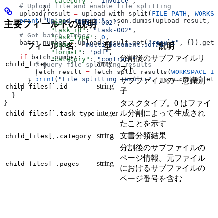
            "category"
: 
"invoice"
,
    # Upload file and enable file splitting
          },
    upload_result 
=
 upload_with_split(
FILE_PATH
, 
WORKSP
          {
    print
(
"Upload result:"
, json.dumps(upload_result, 
i
主要フィールドの説明
            "id"
: 
"child-002"
,
            "task_id"
: 
"task-002"
,
    # Get batch number
            "task_type"
: 
0
,
    batch_number 
=
 upload_result.get(
"result"
, {}).get(
            "name"
: 
"multi-document.pdf#2"
,
フィールド名
型
説明
            "format"
: 
"pdf"
,
    if
 batch_number:
分割後のサブファイルリ
            "category"
: 
"contract"
,
array
child_files
        # Query file splitting results
          }
スト
        fetch_result 
=
 fetch_split_results(
WORKSPACE_ID
        ]
        print
(
"File splitting result:"
, json.dumps(fetc
サブファイルの一意識別
      }
string
child_files[].id
    ]
子
  }
タスクタイプ。0 はファイ
}
integer
ル分割によって生成され
child_files[].task_type
たことを示す
string
文書分類結果
child_files[].category
分割後のサブファイルの
ページ情報。元ファイル
string
child_files[].pages
におけるサブファイルの
ページ番号を含む