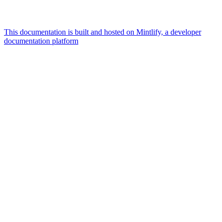
This documentation is built and hosted on Mintlify, a developer
documentation platform