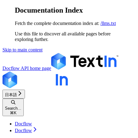
Documentation Index
Fetch the complete documentation index at:
/llms.txt
Use this file to discover all available pages before
exploring further.
Skip to main content
Docflow API
home page
日本語
Search...
⌘
K
Docflow
Docflow