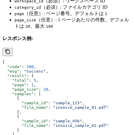
（必須）: ワークスペース ID
workspace_id
（必須）: ファイルカテゴリ ID
category_id
（任意）: ページ番号。デフォルトは
page
1
（任意）: 1 ページあたりの件数。デフォル
page_size
トは
、最大
20
100
レスポンス例:
{
  "code"
: 
200
,
  "msg"
: 
"success"
,
  "result"
: {
    "total"
: 
5
,
    "page"
: 
1
,
    "page_size"
: 
20
,
    "samples"
: [
      {
        "sample_id"
: 
"sample_123"
,
        "file_name"
: 
"invoice_sample_01.pdf"
      },
      {
        "sample_id"
: 
"sample_456"
,
        "file_name"
: 
"invoice_sample_02.pdf"
      }
    ]