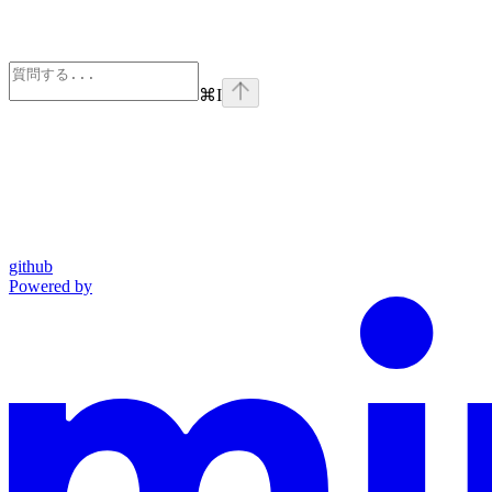
⌘
I
github
Powered by