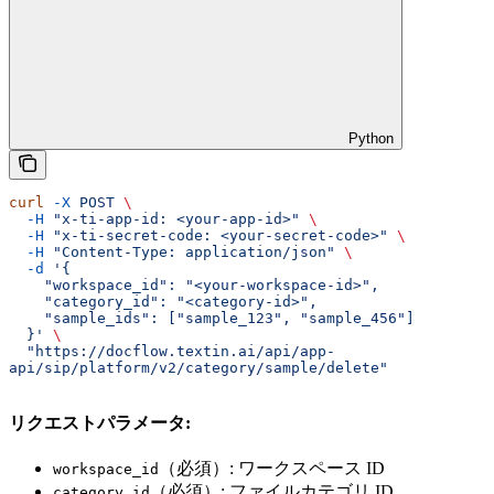
Python
curl
 -X
 POST
 \
  -H
 "x-ti-app-id: <your-app-id>"
 \
  -H
 "x-ti-secret-code: <your-secret-code>"
 \
  -H
 "Content-Type: application/json"
 \
  -d
 '{
    "workspace_id": "<your-workspace-id>",
    "category_id": "<category-id>",
    "sample_ids": ["sample_123", "sample_456"]
  }'
 \
  "https://docflow.textin.ai/api/app-
api/sip/platform/v2/category/sample/delete"
リクエストパラメータ:
（必須）: ワークスペース ID
workspace_id
（必須）: ファイルカテゴリ ID
category_id