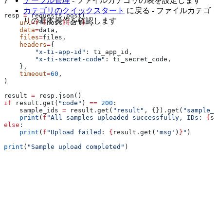
テーブル管理
- ファイルカテゴリの表を設定します
}
カテゴリのクイックスタート
に戻る - ファイルカテゴ
resp 
=
 requests.post(
リの基本操作を確認します
    url
=
f
"
{
host
}{
url
}
"
,
    data
=
data,
    files
=
files,
    headers
=
{
        "x-ti-app-id"
: ti_app_id,
        "x-ti-secret-code"
: ti_secret_code,
    },
    timeout
=
60
,
)
result 
=
 resp.json()
if
 result.get(
"code"
) 
==
 200
:
    sample_ids 
=
 result.get(
"result"
, {}).get(
"sample_i
    print
(
f
"All samples uploaded successfully, IDs: 
{
sa
else
:
    print
(
f
"Upload failed: 
{
result.get(
'msg'
)
}
"
)
print
(
"Sample upload completed"
)