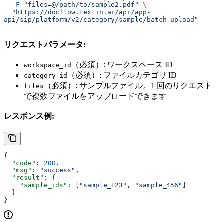
  -F
 "files=@/path/to/sample2.pdf"
 \
  "https://docflow.textin.ai/api/app-
api/sip/platform/v2/category/sample/batch_upload"
リクエストパラメータ:
（必須）: ワークスペース ID
workspace_id
（必須）: ファイルカテゴリ ID
category_id
（必須）: サンプルファイル。1 回のリクエスト
files
で複数ファイルをアップロードできます
レスポンス例:
{
  "code"
: 
200
,
  "msg"
: 
"success"
,
  "result"
: {
    "sample_ids"
: [
"sample_123"
, 
"sample_456"
]
  }
}