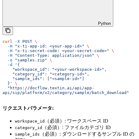
Python
curl
 -X
 POST
 \
  -H
 "x-ti-app-id: <your-app-id>"
 \
  -H
 "x-ti-secret-code: <your-secret-code>"
 \
  -H
 "Content-Type: application/json"
 \
  -o
 "samples.zip"
 \
  -d
 '{
    "workspace_id": "<your-workspace-id>",
    "category_id": "<category-id>",
    "sample_ids": ["<sample-id>"]
  }'
 \
  "https://docflow.textin.ai/api/app-
api/sip/platform/v2/category/sample/batch_download"
リクエストパラメータ:
（必須）: ワークスペース ID
workspace_id
（必須）: ファイルカテゴリ ID
category_id
（必須）: ダウンロードするサンプル ID の
sample_ids