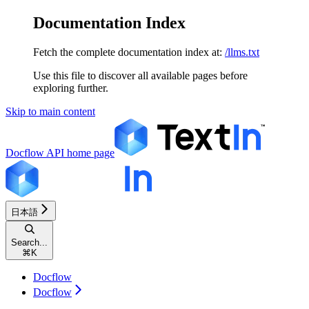
Documentation Index
Fetch the complete documentation index at:
/llms.txt
Use this file to discover all available pages before
exploring further.
Skip to main content
Docflow API
home page
日本語
Search...
⌘
K
Docflow
Docflow