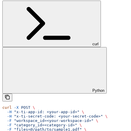
curl
Python
curl
 -X
 POST
 \
  -H
 "x-ti-app-id: <your-app-id>"
 \
  -H
 "x-ti-secret-code: <your-secret-code>"
 \
  -F
 "workspace_id=<your-workspace-id>"
 \
  -F
 "category_id=<category-id>"
 \
  -F
 "files=@/path/to/sample1.pdf"
 \