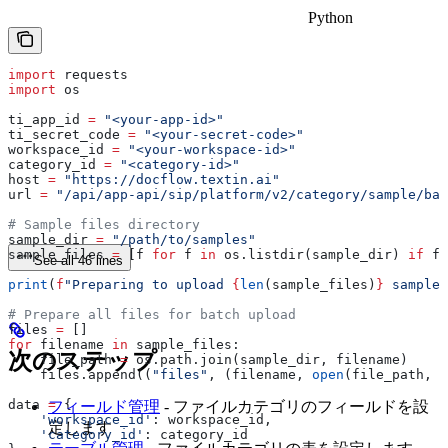
Python
import
 requests
import
 os
ti_app_id 
=
 "<your-app-id>"
ti_secret_code 
=
 "<your-secret-code>"
workspace_id 
=
 "<your-workspace-id>"
category_id 
=
 "<category-id>"
host 
=
 "https://docflow.textin.ai"
url 
=
 "/api/app-api/sip/platform/v2/category/sample/bat
# Sample files directory
sample_dir 
=
 "/path/to/samples"
sample_files 
=
 [f 
for
 f 
in
 os.listdir(sample_dir) 
if
 f.
See all 46 lines
print
(
f
"Preparing to upload 
{
len
(sample_files)
}
 sample 
# Prepare all files for batch upload
files 
=
 []
for
 filename 
in
 sample_files:
次のステップ
    file_path 
=
 os.path.join(sample_dir, filename)
    files.append((
"files"
, (filename, 
open
(file_path, 
'
data 
=
 {
フィールド管理
- ファイルカテゴリのフィールドを設
    'workspace_id'
: workspace_id,
定します
    'category_id'
: category_id