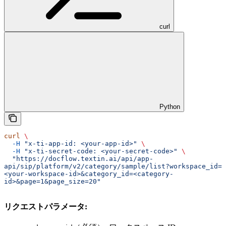
curl
Python
curl
 \
  -H
 "x-ti-app-id: <your-app-id>"
 \
  -H
 "x-ti-secret-code: <your-secret-code>"
 \
  "https://docflow.textin.ai/api/app-
api/sip/platform/v2/category/sample/list?workspace_id=
<your-workspace-id>&category_id=<category-
id>&page=1&page_size=20"
リクエストパラメータ: