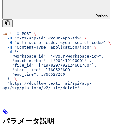
Python
curl
 -X
 POST
 \
  -H
 "x-ti-app-id: <your-app-id>"
 \
  -H
 "x-ti-secret-code: <your-secret-code>"
 \
  -H
 "Content-Type: application/json"
 \
  -d
 '{
    "workspace_id": "<your-workspace-id>",
    "batch_number": ["202412190001"],
    "file_id": ["1978297792124661760"],
    "start_time": 1760523600,
    "end_time": 1760527200
  }'
 \
  "https://docflow.textin.ai/api/app-
api/sip/platform/v2/file/delete"
パラメータ説明