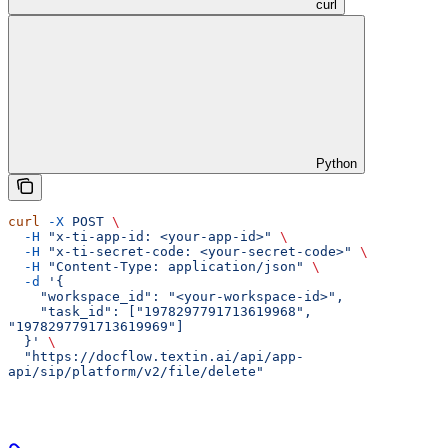
curl
Python
curl
 -X
 POST
 \
  -H
 "x-ti-app-id: <your-app-id>"
 \
  -H
 "x-ti-secret-code: <your-secret-code>"
 \
  -H
 "Content-Type: application/json"
 \
  -d
 '{
    "workspace_id": "<your-workspace-id>",
    "task_id": ["1978297791713619968", 
"1978297791713619969"]
  }'
 \
  "https://docflow.textin.ai/api/app-
api/sip/platform/v2/file/delete"