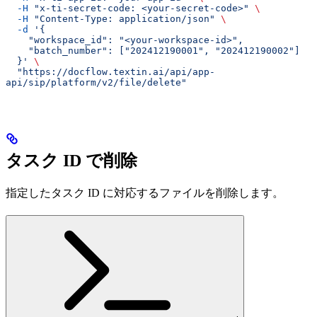
  -H
 "x-ti-secret-code: <your-secret-code>"
 \
  -H
 "Content-Type: application/json"
 \
  -d
 '{
    "workspace_id": "<your-workspace-id>",
    "batch_number": ["202412190001", "202412190002"]
  }'
 \
  "https://docflow.textin.ai/api/app-
api/sip/platform/v2/file/delete"
タスク ID で削除
指定したタスク ID に対応するファイルを削除します。