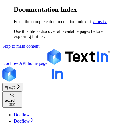
Documentation Index
Fetch the complete documentation index at:
/llms.txt
Use this file to discover all available pages before
exploring further.
Skip to main content
Docflow API
home page
日本語
Search...
⌘
K
Docflow
Docflow