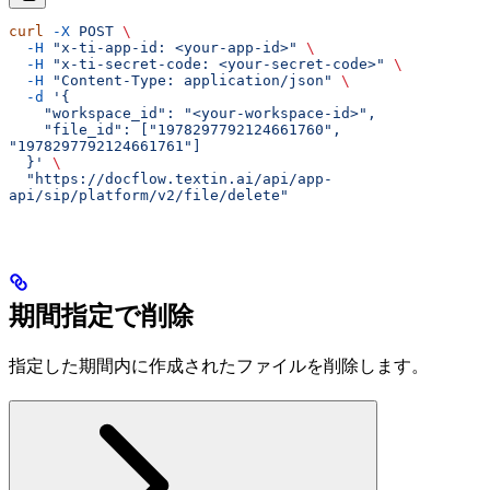
curl
 -X
 POST
 \
  -H
 "x-ti-app-id: <your-app-id>"
 \
  -H
 "x-ti-secret-code: <your-secret-code>"
 \
  -H
 "Content-Type: application/json"
 \
  -d
 '{
    "workspace_id": "<your-workspace-id>",
    "file_id": ["1978297792124661760", 
"1978297792124661761"]
  }'
 \
  "https://docflow.textin.ai/api/app-
api/sip/platform/v2/file/delete"
期間指定で削除
指定した期間内に作成されたファイルを削除します。