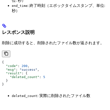
位: 秒）
: 終了時刻（エポックタイムスタンプ、単位:
end_time
秒）
レスポンス説明
削除に成功すると、削除されたファイル数が返されます。
{
  "code"
: 
200
,
  "msg"
: 
"success"
,
  "result"
: {
    "deleted_count"
: 
5
  }
}
: 実際に削除されたファイル数
deleted_count