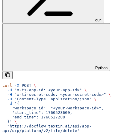
curl
Python
curl
 -X
 POST
 \
  -H
 "x-ti-app-id: <your-app-id>"
 \
  -H
 "x-ti-secret-code: <your-secret-code>"
 \
  -H
 "Content-Type: application/json"
 \
  -d
 '{
    "workspace_id": "<your-workspace-id>",
    "start_time": 1760523600,
    "end_time": 1760527200
  }'
 \
  "https://docflow.textin.ai/api/app-
api/sip/platform/v2/file/delete"