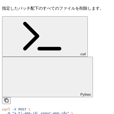
指定したバッチ配下のすべてのファイルを削除します。
curl
Python
curl
 -X
 POST
 \
  -H
 "x-ti-app-id: <your-app-id>"
 \