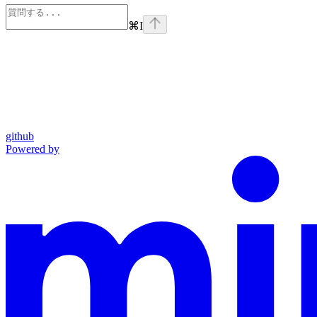
⌘
I
github
Powered by