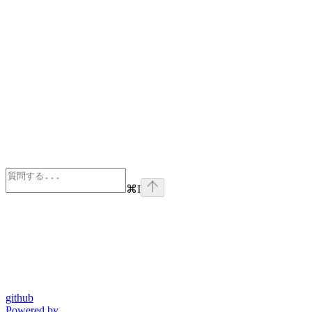
⌘
I
github
Powered by