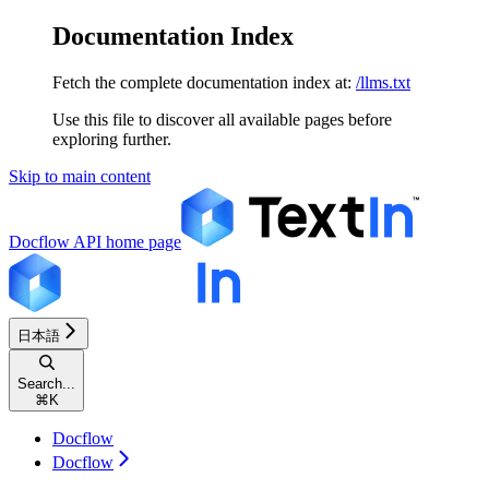
Documentation Index
Fetch the complete documentation index at:
/llms.txt
Use this file to discover all available pages before
exploring further.
Skip to main content
Docflow API
home page
日本語
Search...
⌘
K
Docflow
Docflow